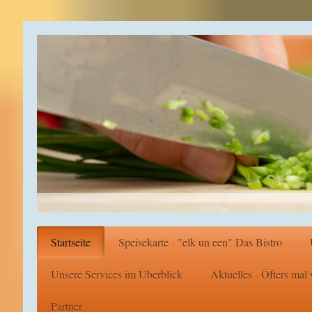
Startseite
Speisekarte - "elk un een" Das Bistro
Unsere Services im Überblick
Aktuelles - Öfters mal
Partner