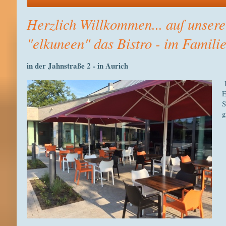
Herzlich Willkommen... 
"elkuneen" das Bistro - im Famili
in der Jahnstraße 2 - in Aurich
I
E
S
g